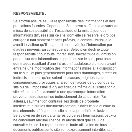
RESPONSABILITE :
Selectown assure seul la responsabilité des informations et des
prestations fournies. Cependant, Selectown s’efforce d’assurer au
mieux de ses possibilités, l’exactitude et la mise à jour des
informations diffusées sur ce site, dont elle se réserve le droit de
corriger, à tout moment et sans préavis, le contenu. Aussi, elle
avertit le visiteur qu’il lui appartient de vérifier l’information par
d’autres moyens. En conséquence, Selectown décline toute
responsabilité : pour toute imprécision, inexactitude ou omission
portant sur des informations disponibles sur le site ; pour tous
dommages résultant d’une intrusion frauduleuse d’un tiers ayant
entraîné une modification des informations mises à la disposition
sur le site ; et plus généralement pour tous dommages, directs ou
indirects, qu’elles qu’en soient les causes, origines, nature ou
conséquences, provoqués à raison de l’accès de quiconque au
site ou de l’impossibilité d’y accéder, de même que l’utilisation du
site et/ou du crédit accordé à une quelconque information
provenant directement ou indirectement de ce dernier. Par
ailleurs, sauf mention contraire, les droits de propriété
intellectuelle sur les documents contenus dans le site et chacun
des éléments créés pour ce site sont la propriété exclusive de
Selectown ou de ses partenaires ou de ses fournisseurs, ceux-ci
ne concédant aucune licence, ni aucun droit que celui de
consulter le site. La reproduction et toute utilisation de tous
documents publiés sur le site sont expressément interdite, sauf