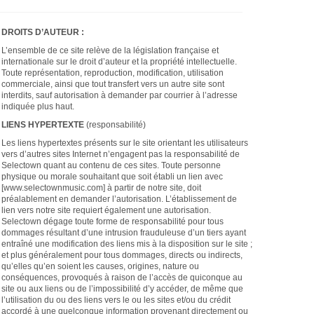
DROITS D’AUTEUR :
L’ensemble de ce site relève de la législation française et
internationale sur le droit d’auteur et la propriété intellectuelle.
Toute représentation, reproduction, modification, utilisation
commerciale, ainsi que tout transfert vers un autre site sont
interdits, sauf autorisation à demander par courrier à l’adresse
indiquée plus haut.
LIENS HYPERTEXTE
(responsabilité)
Les liens hypertextes présents sur le site orientant les utilisateurs
vers d’autres sites Internet n’engagent pas la responsabilité de
Selectown quant au contenu de ces sites. Toute personne
physique ou morale souhaitant que soit établi un lien avec
[www.selectownmusic.com] à partir de notre site, doit
préalablement en demander l’autorisation. L’établissement de
lien vers notre site requiert également une autorisation.
Selectown dégage toute forme de responsabilité pour tous
dommages résultant d’une intrusion frauduleuse d’un tiers ayant
entraîné une modification des liens mis à la disposition sur le site ;
et plus généralement pour tous dommages, directs ou indirects,
qu’elles qu’en soient les causes, origines, nature ou
conséquences, provoqués à raison de l’accès de quiconque au
site ou aux liens ou de l’impossibilité d’y accéder, de même que
l’utilisation du ou des liens vers le ou les sites et/ou du crédit
accordé à une quelconque information provenant directement ou