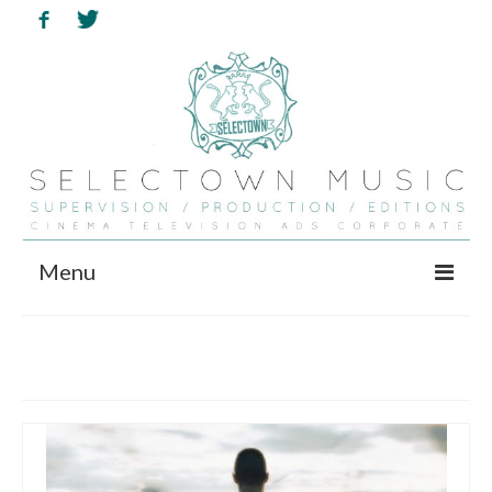
Menu
HOME
série
NOUS
VOUS
FILMS ETC