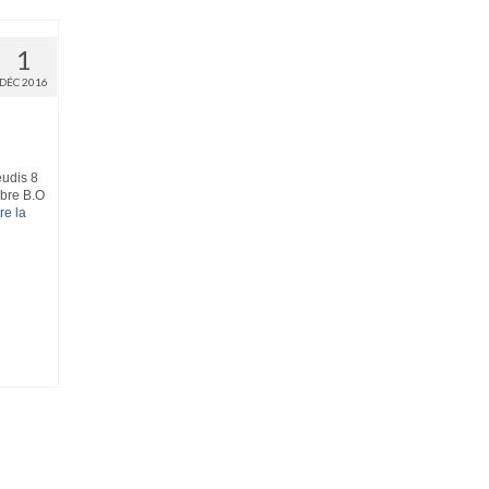
1
DÉC 2016
eudis 8
mbre B.O
re la