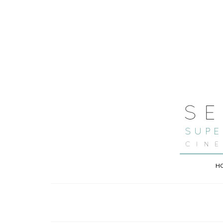
H
spirit