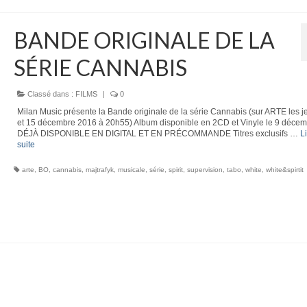
BANDE ORIGINALE DE LA
SÉRIE CANNABIS
Classé dans :
FILMS
|
0
Milan Music présente la Bande originale de la série Cannabis (sur ARTE les j
et 15 décembre 2016 à 20h55) Album disponible en 2CD et Vinyle le 9 déce
DÉJÀ DISPONIBLE EN DIGITAL ET EN PRÉCOMMANDE Titres exclusifs …
Li
suite­­
arte
,
BO
,
cannabis
,
majtrafyk
,
musicale
,
série
,
spirit
,
supervision
,
tabo
,
white
,
white&spirtit